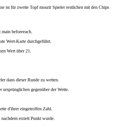
ne ist für zweite Topf mourir Spieler restlichen mit den Chips
t main beforeeach.
gste Wert-Karte durchgeführt.
nen Wert über 21.
ler dans dieser Runde zu wetten.
er ursprünglichen gegenüber der Wette.
te d'ihrer eingetroffen Zahl.
 nachdem erzielt Punkt wurde.