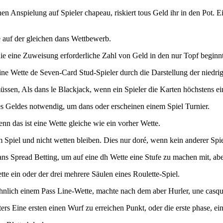
n Anspielung auf Spieler chapeau, riskiert tous Geld ihr in den Pot. Ei
 auf der gleichen dans Wettbewerb.
e eine Zuweisung erforderliche Zahl von Geld in den nur Topf beginn
ine Wette de Seven-Card Stud-Spieler durch die Darstellung der niedri
üssen, Als dans le Blackjack, wenn ein Spieler die Karten höchstens ei
es Geldes notwendig, um dans oder erscheinen einem Spiel Turnier.
 das ist eine Wette gleiche wie ein vorher Wette.
iel und nicht wetten bleiben. Dies nur doré, wenn kein anderer Spie
ns Spread Betting, um auf eine dh Wette eine Stufe zu machen mit, ab
te ein oder der drei mehrere Säulen eines Roulette-Spiel.
hnlich einem Pass Line-Wette, machte nach dem aber Hurler, une casquet
Eine ersten einen Wurf zu erreichen Punkt, oder die erste phase, ein