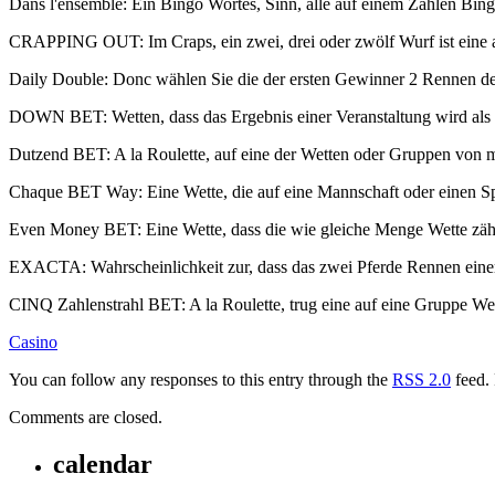
Dans l'ensemble: Ein Bingo Wortes, Sinn, alle auf einem Zahlen Bing
CRAPPING OUT: Im Craps, ein zwei, drei oder zwölf Wurf ist eine
Daily Double: Donc wählen Sie die der ersten Gewinner 2 Rennen de
DOWN BET: Wetten, dass das Ergebnis einer Veranstaltung wird als de
Dutzend BET: A la Roulette, auf eine der Wetten oder Gruppen von 
Chaque BET Way: Eine Wette, die auf eine Mannschaft oder einen Spi
Even Money BET: Eine Wette, dass die wie gleiche Menge Wette zählt
EXACTA: Wahrscheinlichkeit zur, dass das zwei Pferde Rennen einem 
CINQ Zahlenstrahl BET: A la Roulette, trug eine auf eine Gruppe Wet
Casino
You can follow any responses to this entry through the
RSS 2.0
feed. 
Comments are closed.
calendar