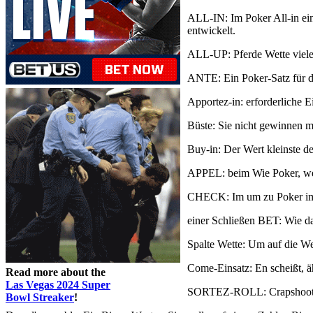
ALL-IN: Im Poker All-in eine
entwickelt.
ALL-UP: Pferde Wette viele
ANTE: Ein Poker-Satz für di
Apportez-in: erforderliche E
Büste: Sie nicht gewinnen m
Buy-in: Der Wert kleinste d
APPEL: beim Wie Poker, wenn
CHECK: Im um zu Poker im Sp
einer Schließen BET: Wie da
Spalte Wette: Um auf die Wet
Come-Einsatz: En scheißt, ä
Read more about the
Las Vegas 2024 Super
SORTEZ-ROLL: Crapshooters 
Bowl Streaker
!