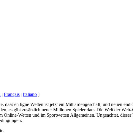
l
|
Français
|
Italiano
]
, dass en ligne Wetten ist jetzt ein Milliardengeschäft, und neuen end
llen, es gibt zusätzlich neuer Millionen Spieler dans Die Welt der Web-W
 Online-Wetten und im Sportwetten Allgemeinen. Ungeachtet, dieser Ve
bedingungen:
te.