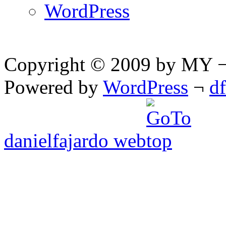
WordPress
Copyright © 2009 by MY ¬ A
Powered by
WordPress
¬
d
danielfajardo web