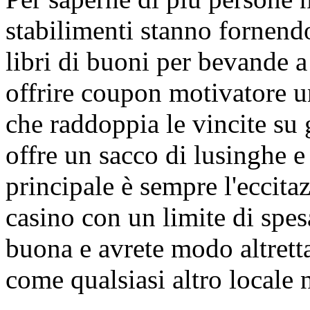
stabilimenti stanno fornendo
libri di buoni per bevande a
offrire coupon motivatore u
che raddoppia le vincite su 
offre un sacco di lusinghe e 
principale è sempre l'eccit
casino con un limite di spes
buona e avrete modo altretta
come qualsiasi altro locale n