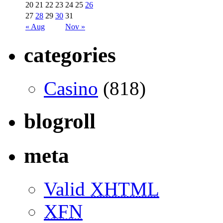
20
21
22
23
24
25
26
27
28
29
30
31
« Aug
Nov »
categories
Casino
(818)
blogroll
meta
Valid
XHTML
XFN