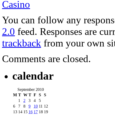
Casino
You can follow any response
2.0
feed. Responses are curr
trackback
from your own sit
Comments are closed.
calendar
September 2010
M
T
W
T
F
S
S
1
2
3
4
5
6
7
8
9
10
11
12
13
14
15
16
17
18
19