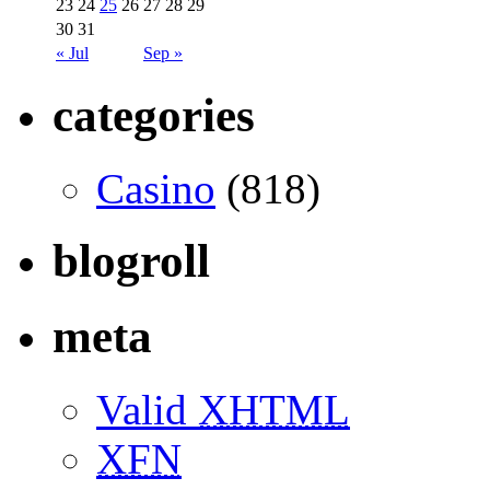
23
24
25
26
27
28
29
30
31
« Jul
Sep »
categories
Casino
(818)
blogroll
meta
Valid
XHTML
XFN