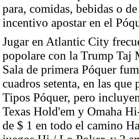
para, comidas, bebidas o de 
incentivo apostar en el Póqu
Jugar en Atlantic City frec
popolare con la Trump Taj 
Sala de primera Póquer fum
cuadros setenta, en las que
Tipos Póquer, pero incluyen
Texas Hold'em y Omaha Hi
de $ 1 en todo el camino Ha