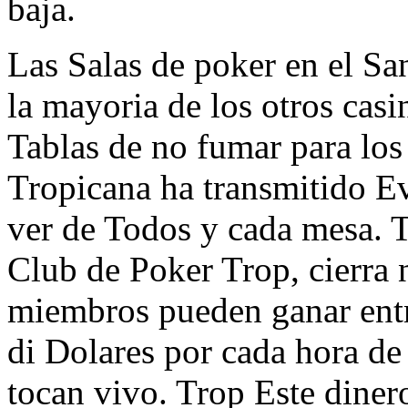
baja.
Las Salas de poker en el San
la mayoria de los otros cas
Tablas de no fumar para los
Tropicana ha transmitido E
ver de Todos y cada mesa. T
Club de Poker Trop, cierra 
miembros pueden ganar entr
di Dolares por cada hora de
tocan vivo. Trop Este diner