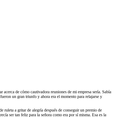
sar acerca de cómo cautivadora reuniones de mi empresa sería. Sabía
fueron un gran triunfo y ahora era el momento para relajarse y
de ruleta a gritar de alegría después de conseguir un premio de
cía ser tan feliz para la señora como era por sí misma. Esa es la