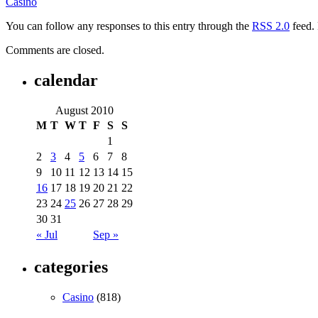
Casino
You can follow any responses to this entry through the
RSS 2.0
feed. 
Comments are closed.
calendar
August 2010
M
T
W
T
F
S
S
1
2
3
4
5
6
7
8
9
10
11
12
13
14
15
16
17
18
19
20
21
22
23
24
25
26
27
28
29
30
31
« Jul
Sep »
categories
Casino
(818)