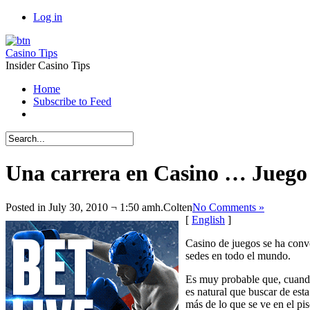
Log in
Casino Tips
Insider Casino Tips
Home
Subscribe to Feed
Una carrera en Casino … Juego
Posted in July 30, 2010 ¬ 1:50 amh.
Colten
No Comments »
[
English
]
Casino de juegos se ha conv
sedes en todo el mundo.
Es muy probable que, cuando 
es natural que buscar de est
más de lo que se ve en el pi