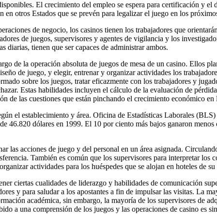
disponibles. El crecimiento del empleo se espera para certificación y e
n en otros Estados que se prevén para legalizar el juego en los próximo
peraciones de negocio, los casinos tienen los trabajadores que orientará
adores de juegos, supervisores y agentes de vigilancia y los investigado
as diarias, tienen que ser capaces de administrar ambos.
argo de la operación absoluta de juegos de mesa de un casino. Ellos plan
iseño de juego, y elegir, entrenar y organizar actividades los trabajador
rmado sobre los juegos, tratar eficazmente con los trabajadores y jugado
chazar. Estas habilidades incluyen el cálculo de la evaluación de pérd
n de las cuestiones que están pinchando el crecimiento económico en 
egún el establecimiento y área. Oficina de Estadísticas Laborales (BLS
l de 46.820 dólares en 1999. El 10 por ciento más bajos ganaron menos 
nar las acciones de juego y del personal en un área asignada. Circulando
nsferencia. También es común que los supervisores para interpretar los 
organizar actividades para los huéspedes que se alojan en hoteles de su
ener ciertas cualidades de liderazgo y habilidades de comunicación super
res y para saludar a los apostantes a fin de impulsar las visitas. La ma
mación académica, sin embargo, la mayoría de los supervisores de adqui
ebido a una comprensión de los juegos y las operaciones de casino es si