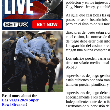
población y en los ingresos 
City, Nueva Jersey, y tambié
Al igual que casi todas las o
pocas tareas de los administr
pero en el ámbito de sus tare
directores de juego están a c
en el casino, las normas de d
de juego debe estar bien info
la expansión del casino o re
tengan una buena comprensió
Los salarios pueden variar s
tiene un salario medio anua
96.610.
supervisores de juego gestio
están cubiertos por cada tra
también pueden planificar y 
supervisores de juego debe t
Read more about the
adecuadamente a los trabajado
Las Vegas 2024 Super
Independientemente de su for
Bowl Streaker
!
escritorios de supervisión d