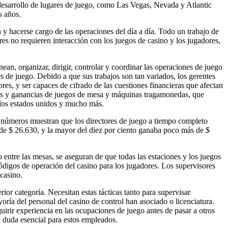
l desarrollo de lugares de juego, como Las Vegas, Nevada y Atlantic
s años.
n y hacerse cargo de las operaciones del día a día. Todo un trabajo de
res no requieren interacción con los juegos de casino y los jugadores,
ean, organizar, dirigir, controlar y coordinar las operaciones de juego
es de juego. Debido a que sus trabajos son tan variados, los gerentes
res, y ser capaces de cifrado de las cuestiones financieras que afectan
idas y ganancias de juegos de mesa y máquinas tragamonedas, que
los estados unidos y mucho más.
) números muestran que los directores de juego a tiempo completo
de $ 26.630, y la mayor del diez por ciento ganaba poco más de $
 entre las mesas, se aseguran de que todas las estaciones y los juegos
códigos de operación del casino para los jugadores. Los supervisores
 casino.
ior categoría. Necesitan estas tácticas tanto para supervisar
yoría del personal del casino de control han asociado o licenciatura.
rir experiencia en las ocupaciones de juego antes de pasar a otros
n duda esencial para estos empleados.