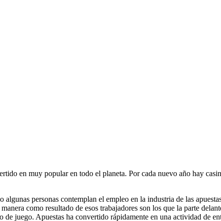
ertido en muy popular en todo el planeta. Por cada nuevo año hay casin
algunas personas contemplan el empleo en la industria de las apuestas
a manera como resultado de esos trabajadores son los que la parte delant
so de juego. Apuestas ha convertido rápidamente en una actividad de en