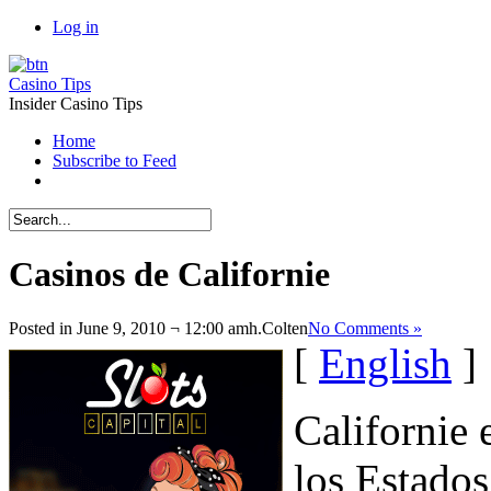
Log in
Casino Tips
Insider Casino Tips
Home
Subscribe to Feed
Casinos de Californie
Posted in June 9, 2010 ¬ 12:00 amh.
Colten
No Comments »
[
English
]
Californie 
los Estados