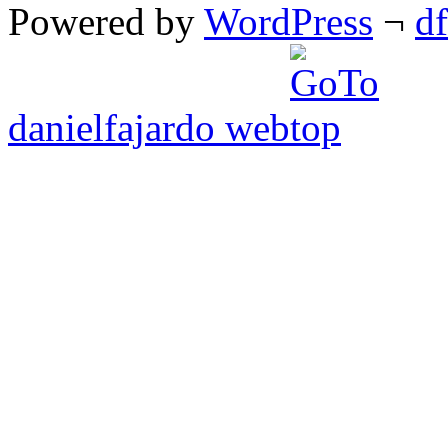
Powered by
WordPress
¬
d
danielfajardo web