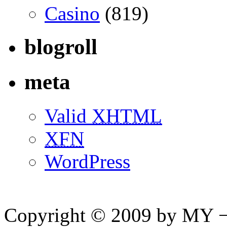
Casino
(819)
blogroll
meta
Valid
XHTML
XFN
WordPress
Copyright © 2009 by MY ¬ A